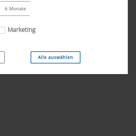
6 Monate
Marketing
Alle auswählen
. Daher setzen wir Analyse-Technologien (auch
häufig diese aufgerufen werden.