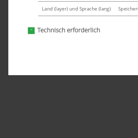
Land (layer) und Sprache (lang)
Speicher
Technisch erforderlich
Analyse und Statistik
Fehler/Error
Wir möchten uns ständig hinsichtlich Nutzerfreu
Cookies) ein, welche anonym messen und auswert
Zweck des Cookies
Google Analytics
Analyse der Benutzung 