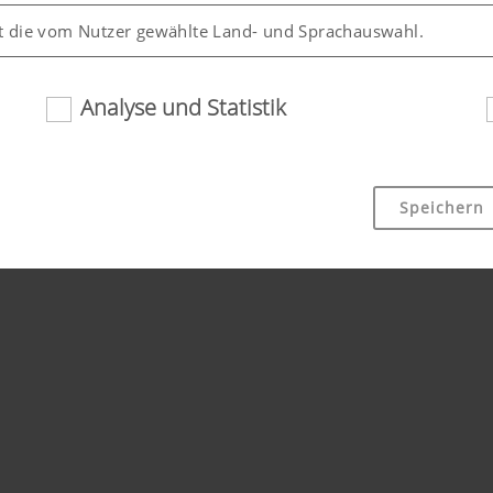
t die vom Nutzer gewählte Land- und Sprachauswahl.
Analyse und Statistik
Speichern
ndlichkeit und Leistungsfähigkeit unserer Website verbessern
en, welche Inhalte unserer Website genutzt werden und wie 
Dauer
der Website, siehe unterhalb.
6 Monate