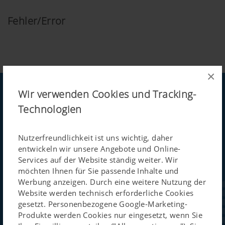
Fehler/Error
×
Wir verwenden Cookies und Tracking-
Technologien
Pöttinger
Nutzerfreundlichkeit ist uns wichtig, daher
entwickeln wir unsere Angebote und Online-
Entsorgungstechnik
Services auf der Website ständig weiter. Wir
möchten Ihnen für Sie passende Inhalte und
Newsletter
Werbung anzeigen. Durch eine weitere Nutzung der
Website werden technisch erforderliche Cookies
gesetzt. Personenbezogene Google-Marketing-
In unserem Newsletter versorgen wir Sie aus erster Hand
Produkte werden Cookies nur eingesetzt, wenn Sie
mit neuesten Informationen über unser Unternehmen,