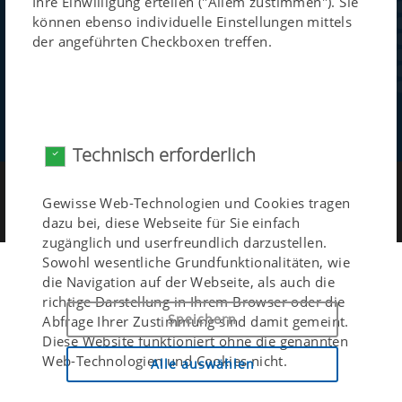
Ihre Einwilligung erteilen ("Allem zustimmen"). Sie
unsere Produkte und Services.
können ebenso individuelle Einstellungen mittels
der angeführten Checkboxen treffen.
Jetzt abonnieren
Technisch erforderlich
Impressum
|
Datenschutz
|
Kontakt
|
Gewisse Web-Technologien und Cookies tragen
Compliance-Hinweise
dazu bei, diese Webseite für Sie einfach
zugänglich und userfreundlich darzustellen.
Sowohl wesentliche Grundfunktionalitäten, wie
die Navigation auf der Webseite, als auch die
richtige Darstellung in Ihrem Browser oder die
Speichern
Abfrage Ihrer Zustimmung sind damit gemeint.
Diese Website funktioniert ohne die genannten
Web-Technologien und Cookies nicht.
Alle auswählen