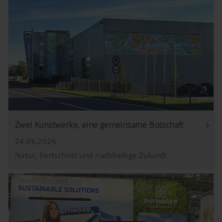
Land (layer)
Speichert die
6
und
vom Nutzer
Monate
Sprache
gewählte Land-
(lang)
und
Sprachauswahl.
Analyse und Statistik
Zwei Kunstwerke, eine gemeinsame Botschaft
Wir möchten uns ständig hinsichtlich
24.06.2026
Nutzerfreundlichkeit und Leistungsfähigkeit
Natur, Fortschritt und nachhaltige Zukunft
unserer Website verbessern. Daher setzen wir
Analyse-Technologien (auch Cookies) ein,
welche anonym messen und auswerten, welche
Inhalte unserer Website genutzt werden und wie
häufig diese aufgerufen werden.