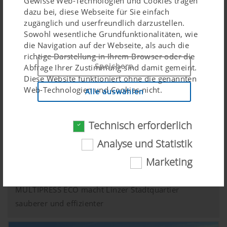
Gewisse Web-Technologien und Cookies tragen
dazu bei, diese Webseite für Sie einfach
zugänglich und userfreundlich darzustellen.
Sowohl wesentliche Grundfunktionalitäten, wie
die Navigation auf der Webseite, als auch die
richtige Darstellung in Ihrem Browser oder die
Speichern
Abfrage Ihrer Zustimmung sind damit gemeint.
Diese Website funktioniert ohne die genannten
Web-Technologien und Cookies nicht.
Alle auswählen
Technisch erforderlich
Zweck des
Dauer
Cookies
Analyse und Statistik
Innovative Abfalllösung im QUADRILL
Cookie-
Speichert , ob
6
Marketing
Einwilligung
das Banner zur
Monate
16.07.2026
„Cookie-
MULTIPRESS ECO macht Linzer Stadtquartier
Einwilligung“
sauberer und effizienter
akzeptiert
wurde.