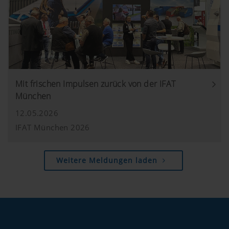
Zweck des
Dauer
Cookies
Google
Analyse der
6
Mit frischen Impulsen zurück von der IFAT
Analytics
Benutzung
Monate
der Website,
München
siehe
12.05.2026
unterhalb.
IFAT München 2026
Weitere Meldungen laden
Marketing
Zweck des Cookies
YouTube
Wir binden YouTube Videos auf unser