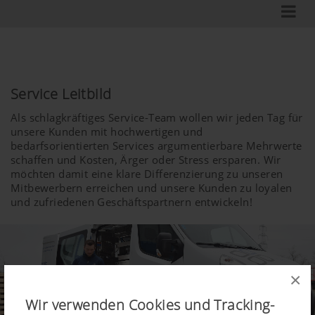
Service Leitbild
Als schlagkräftiges Service-Team wollen wir jeden Tag für
unsere Kunden mit hochwertigen und
bedarfsorientierten Services argumentierbare Mehrwerte
schaffen und Kosten, Ärger oder Stress ersparen. Wir
möchten damit eine klare Differenzierung zu unseren
Mitbewerbern erreichen und unsere Kunden zu loyalen
und zufriedenen Geschäftspartnern entwickeln!
×
Wir verwenden Cookies und Tracking-