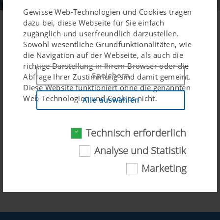
Gewisse Web-Technologien und Cookies tragen
Zahlen und Fakten
dazu bei, diese Webseite für Sie einfach
zugänglich und userfreundlich darzustellen.
Sowohl wesentliche Grundfunktionalitäten, wie
30 engagierte Mitarbeiter im Service
die Navigation auf der Webseite, als auch die
15 Service-Fahrzeuge in Ihrer Nähe
richtige Darstellung in Ihrem Browser oder die
6 Service-Stützpunkte in Österreich
Speichern
Abfrage Ihrer Zustimmung sind damit gemeint.
4.000 Wartungen planmäßig pro Jahr
Diese Website funktioniert ohne die genannten
90 % Störungsbehebung binnen 24 Stunden
Web-Technologien und Cookies nicht.
Alle auswählen
85 % Ersatzteillieferung binnen 48 Stunden
Technisch erforderlich
Zweck des
Dauer
Cookies
Analyse und Statistik
Cookie-
Speichert , ob
6
Marketing
Einwilligung
das Banner zur
Monate
„Cookie-
Einwilligung“
akzeptiert
wurde.