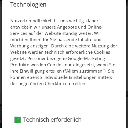
Technologien
Service Kultur und Strategie
Nutzerfreundlichkeit ist uns wichtig, daher
Handschlag Mentalität
entwickeln wir unsere Angebote und Online-
Services auf der Website ständig weiter. Wir
möchten Ihnen für Sie passende Inhalte und
pragmatisches Handeln
Werbung anzeigen. Durch eine weitere Nutzung der
faires Preis-/Leistungsverhältnis
Website werden technisch erforderliche Cookies
qualifizierte Pöttinger Servicetechniker
gesetzt. Personenbezogene Google-Marketing-
kompetenter Service-Innendienst
Produkte werden Cookies nur eingesetzt, wenn Sie
flächendeckend in Österreich
Ihre Einwilligung erteilen ("Allem zustimmen"). Sie
fabrikatsneutrale Haltung
können ebenso individuelle Einstellungen mittels
mehr als "nur ein Werkskundendienst"
der angeführten Checkboxen treffen.
Technisch erforderlich