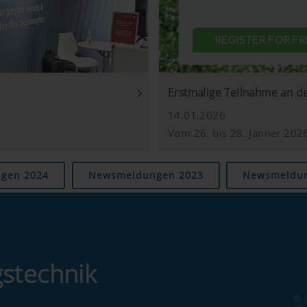
der Website, siehe unterhalb.
6 Monate
Erstmalige Teilnahme an de
14.01.2026
Vom 26. bis 28. Jänner 202
f unserer Website ein und verwenden hierbei den erweiterte
gen 2024
Newsmeldungen 2023
Newsmeldun
e keine Informationen über die Besucher auf dieser Website g
ere Informationen finden Sie hier: https://support.google.
tl/de/policies/privacy/ Wir haben keine Kontrolle über YouT
ellungen blockieren.
gstechnik