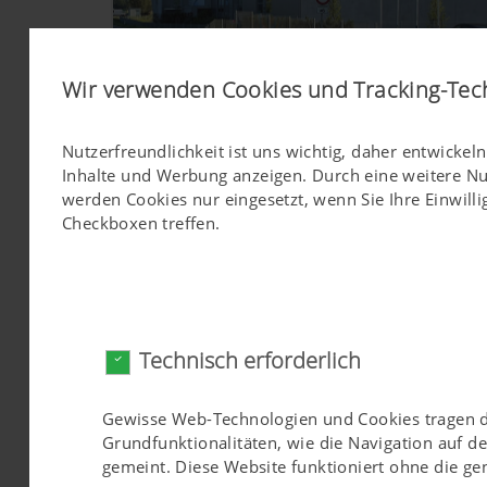
Wir verwenden Cookies und Tracking-Tec
Zwei Kunstwerke, eine gemeinsame
Botschaft
Nutzerfreundlichkeit ist uns wichtig, daher entwicke
24.06.2026
Inhalte und Werbung anzeigen. Durch eine weitere N
Natur, Fortschritt und nachhaltige Zukunft
werden Cookies nur eingesetzt, wenn Sie Ihre Einwilli
Checkboxen treffen.
Technisch erforderlich
Gewisse Web-Technologien und Cookies tragen daz
Grundfunktionalitäten, wie die Navigation auf d
gemeint. Diese Website funktioniert ohne die g