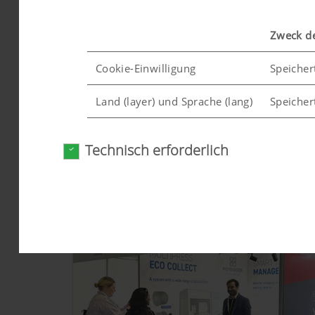
Zweck d
Cookie-Einwilligung
Speicher
AKTION: MP 20 - 1.4 (20 m³) zum Sondernett
Land (layer) und Sprache (lang)
Speicher
12.03.2026
Nutzen Sie diese Gelegenheit!
Technisch erforderlich
Analyse und Statistik
Wir möchten uns ständig hinsichtlich Nutzerfreu
Cookies) ein, welche anonym messen und auswert
Zweck des Cookies