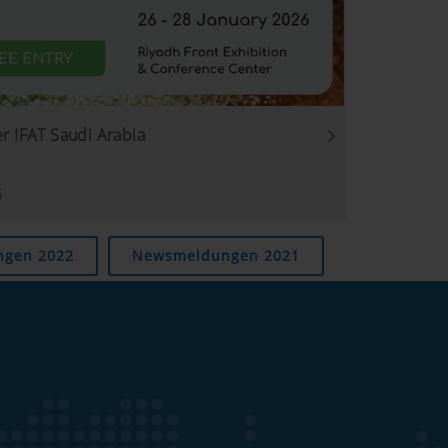
r IFAT Saudi Arabia
6
Dauer
n Datenschutzmodus von
6
gen 2022
Newsmeldungen 2021
espeichert, es sei denn, es
Monate
com/youtube/answer/171780?
ube Cookies, Sie können diese