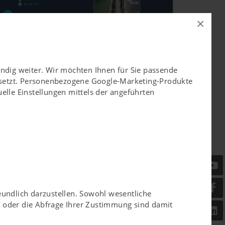
×
FAT München 2026
9.04.2026
ändig weiter. Wir möchten Ihnen für Sie passende
. - 7. Mai 2026
esetzt. Personenbezogene Google-Marketing-Produkte
elle Einstellungen mittels der angeführten
eundlich darzustellen. Sowohl wesentliche
er oder die Abfrage Ihrer Zustimmung sind damit