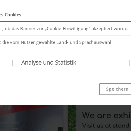
es Cookies
t , ob das Banner zur „Cookie-Einwilligung“ akzeptiert wurde.
opreis!
Erfolgreiche ISO-Audits un
Umweltstandards
t die vom Nutzer gewählte Land- und Sprachauswahl.
05.03.2026
ISO 14001 & ISO 9001
Analyse und Statistik
Speichern
ndlichkeit und Leistungsfähigkeit unserer Website verbessern
en, welche Inhalte unserer Website genutzt werden und wie 
Dauer