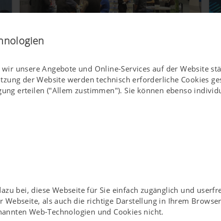
hnologien
Mit frischen Impulsen zurück von der IFAT
I
München
0
ln wir unsere Angebote und Online-Services auf der Website st
12.05.2026
4
utzung der Website werden technisch erforderliche Cookies g
IFAT München 2026
gung erteilen ("Allem zustimmen"). Sie können ebenso individu
u bei, diese Webseite für Sie einfach zugänglich und userfr
er Webseite, als auch die richtige Darstellung in Ihrem Brows
enannten Web-Technologien und Cookies nicht.