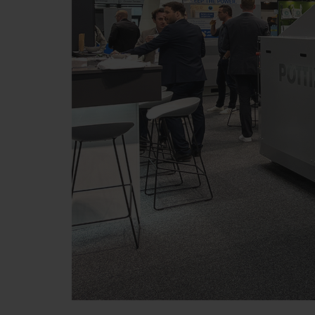
Zweck des Cookies
Google Analytics
Analyse der Benutzung 
Marketing
Zweck des Cookies
YouTube
Wir binden YouTube Videos au
YouTube. Es werden von YouTub
wird ein Video angesehen. Näh
hl=de https://www.google.de/in
Cookies in Ihren Browser-Einst