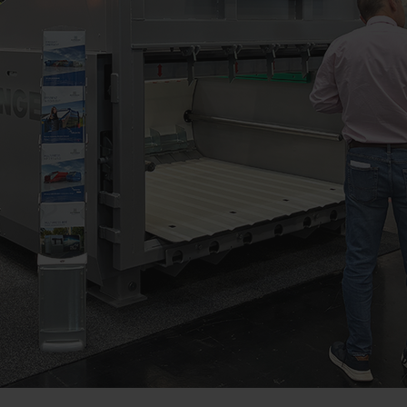
Dauer
der Website, siehe unterhalb.
6 Monate
f unserer Website ein und verwenden hierbei den erweiterte
e keine Informationen über die Besucher auf dieser Website g
ere Informationen finden Sie hier: https://support.google.
tl/de/policies/privacy/ Wir haben keine Kontrolle über YouT
ellungen blockieren.