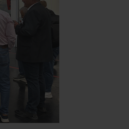
Dauer
n Datenschutzmodus von
6
espeichert, es sei denn, es
Monate
com/youtube/answer/171780?
ube Cookies, Sie können diese