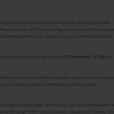
auf spannende, intensive und erfolgreiche Messetage zurück.
 Besucherinnen und Besucher begrüßen und viele interessant
nchenexpertinnen und -experten hat uns wertvolle Einblicke
n unter anderem unsere Neuheiten
ECO PowerPack
,
XL-NG
un
aschine über eine Batterie gespeist. Dadurch kann sie jederz
er noch keine bauliche Vorbereitung getroffen wurde.
dichtung von Kartonagen und künftig auch Kunststoffabfällen 
rverdichtung mittels Schott konnten sowohl eine höhere Verdi