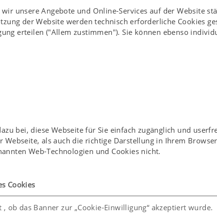
enwendung
ln wir unsere Angebote und Online-Services auf der Website st
9dbA
utzung der Website werden technisch erforderliche Cookies g
für Wartungstür, Betriebsstundenzähler
gung erteilen ("Allem zustimmen"). Sie können ebenso individu
lweise offen oder geschlossen
Punkt-Verriegelung
n 1m Höhe, Abstreifleisten für Teleskopbleche,
olbenboden, Rückhaltezinken
0mm
kupplung C-52
n, gewölbte Pressplatte aus verschleißfestem Stahl
e Winkel-Profile unter Aufnahmezapfen
rbeschichtet, Grundier- mit Deckpulver mit mind. 120μ
u bei, diese Webseite für Sie einfach zugänglich und userfr
ärung, 5,5kW, 400V
er Webseite, als auch die richtige Darstellung in Ihrem Brows
e auf, Schmutzabweiser Kolbenboden
enannten Web-Technologien und Cookies nicht.
al für 660-1100l Behälter Zapfenaufnahme,
es Cookies
ppvorrichtung, Bedienung rechts Zweihandbedienung,
auchverbindungen Farbe RAL 1003 Signalgelb,
t , ob das Banner zur „Cookie-Einwilligung“ akzeptiert wurde.
dapter für 80 - 1100 Liter Behälter, Behälter, Normen