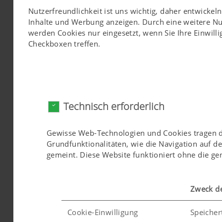
automatische Phas
Nutzerfreundlichkeit ist uns wichtig, daher entwicke
Leiselaufpumpe <5
Inhalte und Werbung anzeigen. Durch eine weitere N
Sicherheitsschalter 
werden Cookies nur eingesetzt, wenn Sie Ihre Einwilli
Pressenstellung wah
Checkboxen treffen.
Entleerklappe mit 6-
Teilabdichtung hinte
Abstreifleiste am K
Containerstufe 25
Löschrohr mit Storz
Technisch erforderlich
schräger Pressenbode
(ROC 401), verzinkt
sandgestrahlt, pulve
Gewisse Web-Technologien und Cookies tragen daz
CE Konformitätserkl
Grundfunktionalitäten, wie die Navigation auf d
Pressenhaube gerad
gemeint. Diese Website funktioniert ohne die g
Ausstattung
Hubkipp DIN Kommun
Zweck d
Grundausstattung Ki
Bertschutz für Schl
Cookie-Einwilligung
Speicher
Hydraulischer Kamma