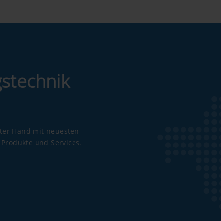
f unserer Website ein und verwenden hierbei den erweiterte
gstechnik
e keine Informationen über die Besucher auf dieser Website g
ere Informationen finden Sie hier: https://support.google.
tl/de/policies/privacy/ Wir haben keine Kontrolle über YouT
ellungen blockieren.
ster Hand mit neuesten
Produkte und Services.