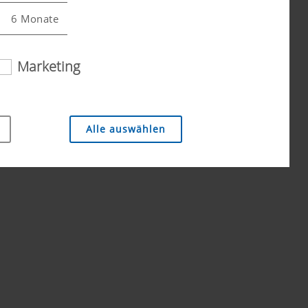
6 Monate
Marketing
Alle auswählen
. Daher setzen wir Analyse-Technologien (auch
häufig diese aufgerufen werden.