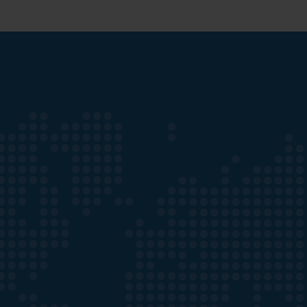
Dauer
n Datenschutzmodus von
6
espeichert, es sei denn, es
Monate
com/youtube/answer/171780?
ube Cookies, Sie können diese