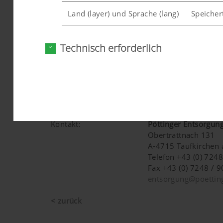
840-1/ 840-2/ 840-3,
Land (layer) und Sprache (lang)
Speicher
ein
Betriebsstunden: 13
Technisch erforderlich
Lackierung: RAL 60
Analyse und Statistik
Norm: DIN
Lieferzeit: nach Ver
Baujahr:
2020
Maschinennummer:
81470101501
Wir möchten uns ständig hinsichtlich Nutzerfreu
Kategorie:
MULTIPRESS Pressco
Cookies) ein, welche anonym messen und auswert
Preis:
Auf Anfrage
Kontakt:
Pöttinger Entsorgu
Obertrattnach 131
A-4715 Taufkirchen 
Telefon +43 (0) 724
Zweck des Cookies
Fax +43 (0) 7248 / 
entsorgung@poetting
Google Analytics
Analyse der Benutzung 
< zurück