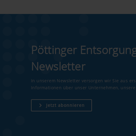
Marketing
Zweck des Cookies
YouTube
Wir binden YouTube Videos au
Pöttinger Entsorgun
YouTube. Es werden von YouTub
wird ein Video angesehen. Näh
Newsletter
hl=de https://www.google.de/in
Cookies in Ihren Browser-Einst
In unserem Newsletter versorgen wir Sie aus er
Informationen über unser Unternehmen, unsere 
Jetzt abonnieren