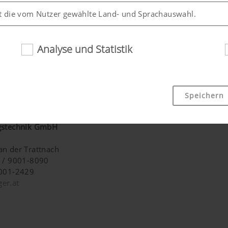
 stellt sich automatisch auf die jeweilige Behältergröße
t die vom Nutzer gewählte Land- und Sprachauswahl.
9h
Analyse und Statistik
05 Moosgrün
einbarung
Speichern
ndlichkeit und Leistungsfähigkeit unserer Website verbessern
ntainer
en, welche Inhalte unserer Website genutzt werden und wie 
ngstechnik GmbH
an der Trattnach
8 / 9001-8090
Dauer
9001-2429
er.at
der Website, siehe unterhalb.
6 Monate