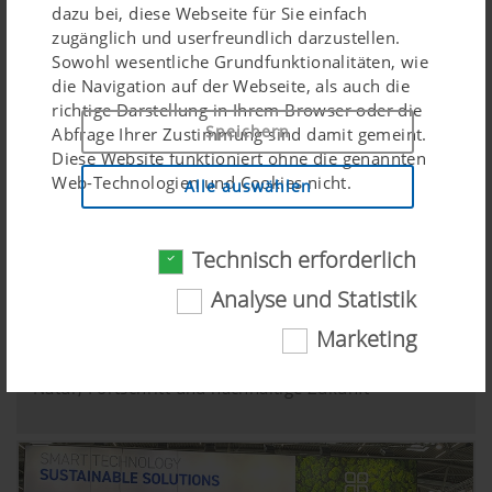
dazu bei, diese Webseite für Sie einfach
zugänglich und userfreundlich darzustellen.
Sowohl wesentliche Grundfunktionalitäten, wie
die Navigation auf der Webseite, als auch die
richtige Darstellung in Ihrem Browser oder die
Speichern
Abfrage Ihrer Zustimmung sind damit gemeint.
Diese Website funktioniert ohne die genannten
Web-Technologien und Cookies nicht.
Alle auswählen
Technisch erforderlich
Zweck des
Dauer
Cookies
Analyse und Statistik
Zwei Kunstwerke, eine gemeinsame Botschaft
Cookie-
Speichert , ob
6
Marketing
24.06.2026
Einwilligung
das Banner zur
Monate
„Cookie-
Natur, Fortschritt und nachhaltige Zukunft
Einwilligung“
akzeptiert
wurde.