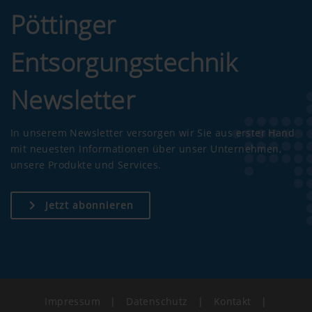
Pöttinger
Zweck des
Dauer
Entsorgungstechnik
Cookies
Newsletter
Google
Analyse der
6
Analytics
Benutzung
Monate
der Website,
In unserem Newsletter versorgen wir Sie aus erster Hand
siehe
mit neuesten Informationen über unser Unternehmen,
unterhalb.
unsere Produkte und Services.
Jetzt abonnieren
Marketing
Zweck des Cookies
Impressum
|
Datenschutz
|
Kontakt
|
YouTube
Wir binden YouTube Videos auf unser