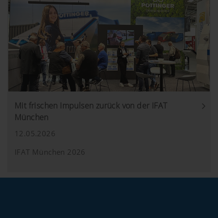
Land (layer)
Speichert die
6
und
vom Nutzer
Monate
Sprache
gewählte Land-
(lang)
und
Sprachauswahl.
Analyse und Statistik
Mit frischen Impulsen zurück von der IFAT
München
Wir möchten uns ständig hinsichtlich
12.05.2026
Nutzerfreundlichkeit und Leistungsfähigkeit
unserer Website verbessern. Daher setzen wir
IFAT München 2026
Analyse-Technologien (auch Cookies) ein,
welche anonym messen und auswerten, welche
Inhalte unserer Website genutzt werden und wie
häufig diese aufgerufen werden.